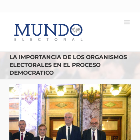
Saltar
al
contenido
LA IMPORTANCIA DE LOS ORGANISMOS
ELECTORALES EN EL PROCESO
DEMOCRATICO
Ver
imagen
más
grande