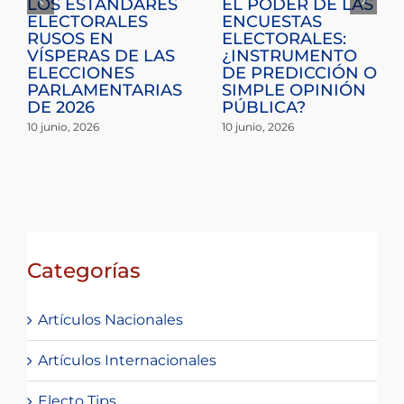
Decisiones
La confianza como
judiciales vs.
retribución social:
decisiones
Hacia una justicia
políticas: Primera
electoral humana
solicitud de
a través de los
levantamiento de
Mecanismos
inmunidad
Alternativos de
presidencial por
Solución de
beligerancia
Controversias
política en Costa
(MASC)
Rica
2 marzo, 2026
2 marzo, 2026
Categorías
Artículos Nacionales