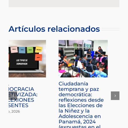
electrónico
Artículos relacionados
Neuroderechos: Su
Comarca Ngäbe-
importancia como
Buglé y su modelo
protección frente a
de igualdad en
la influencia de las
elecciones
neurotecnología
tradicionales
en las decisiones
indígenas
en las urnas
6 enero, 2026
electorales
2 marzo, 2026