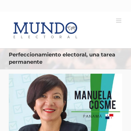
Saltar
al
contenido
Perfeccionamiento electoral, una tarea
permanente
Ver
imagen
más
grande