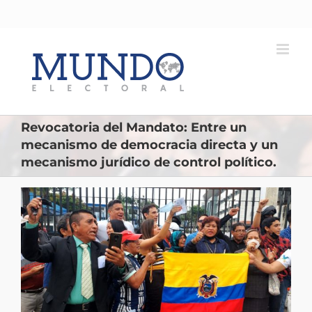
Saltar
al
contenido
Revocatoria del Mandato: Entre un
mecanismo de democracia directa y un
mecanismo jurídico de control político.
Ver
imagen
más
grande