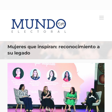
Saltar
al
contenido
Mujeres que inspiran: reconocimiento a
su legado
Ver
imagen
más
grande