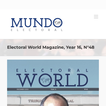
Saltar
al
contenido
Electoral World Magazine, Year 16, N°48
Ver
imagen
más
grande