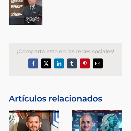
¡Comparta esto en las redes sociales!
Facebook
X
LinkedIn
Tumblr
Pinterest
Correo
electrónico
Artículos relacionados