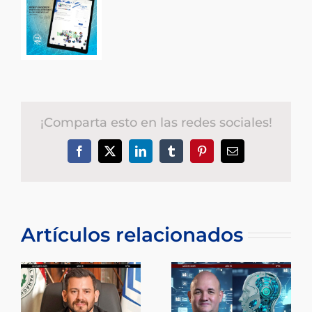
¡Comparta esto en las redes sociales!
Facebook
X
LinkedIn
Tumblr
Pinterest
Correo
electrónico
Artículos relacionados